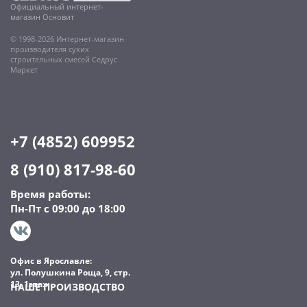
Официальный интернет-
магазин Основит
© 1998-2026 Интернет-магазин
производителя сухих
строительных смесей Седрус
Маркет
+7 (4852) 609952
8 (910) 817-98-60
Время работы:
Пн-Пт с 09:00 до 18:00
Офис в Ярославле:
ул. Полушкина Роща, 9, стр.
13, 1этаж
НАШЕ ПРОИЗВОДСТВО