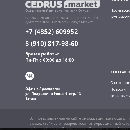
Производс
Официальный интернет-магазин Основит
Технически
© 1998-2026 Интернет-магазин производителя
сухих строительных смесей Седрус Маркет
+7 (4852) 609952
8 (910) 817-98-60
Время работы:
Пн-Пт с 09:00 до 18:00
КОНТАКТ
О компан
Офис в Ярославле:
Новости
ул. Полушкина Роща, 9, стр. 13,
Торговые 
1этаж
Вся представленная на сайте информация, касающаяся т
складе, стоймости товаров, носит информационный харак
публичной офертой, определяемой положениями Статьи 4