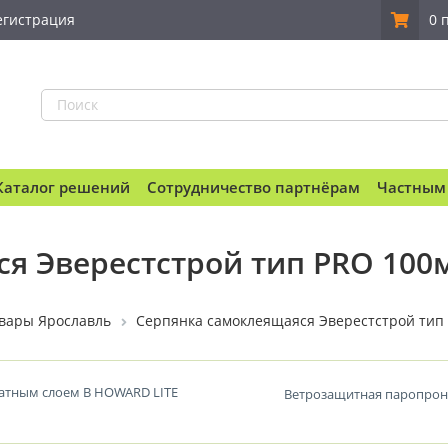
егистрация
0 
Каталог решений
Сотрудничество партнёрам
Частным
я Эверестстрой тип PRO 100
вары Ярославль
Серпянка самоклеящаяся Эверестстрой тип 
атным слоем В HOWARD LITE
Ветрозащитная паропрон