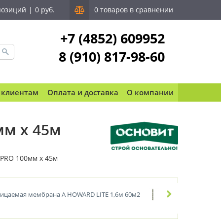
позиций
|
0 руб.
0 товаров в сравнении
+7 (4852) 609952
8 (910) 817-98-60
 клиентам
Оплата и доставка
О компании
мм х 45м
PRO 100мм х 45м
ицаемая мембрана А HOWARD LITE 1,6м 60м2