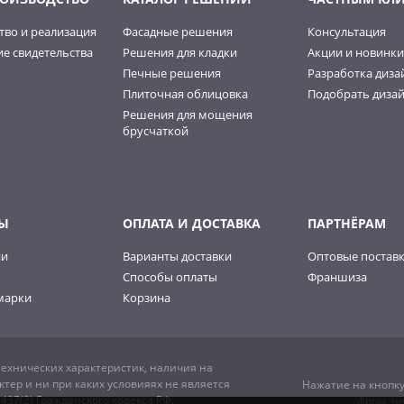
тво и реализация
Фасадные решения
Консультация
е свидетельства
Решения для кладки
Акции и новинки
Печные решения
Разработка диза
Плиточная облицовка
Подобрать дизай
Решения для мощения
брусчаткой
Ы
ОПЛАТА И ДОСТАВКА
ПАРТНЁРАМ
ии
Варианты доставки
Оптовые постав
Способы оплаты
Франшиза
марки
Корзина
ехнических характеристик, наличия на
тер и ни при каких условияях не является
Нажатие на кнопку
37(2) Гражданского кодекса РФ.
форм, н