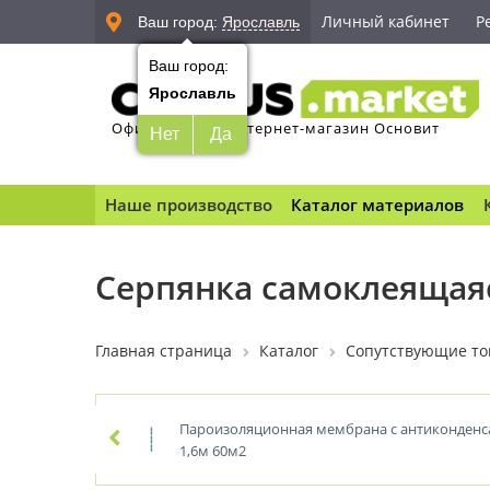
Личный кабинет
Р
Ваш город:
Ярославль
Ваш город:
Ярославль
Официальный интернет-магазин Основит
Нет
Да
Наше производство
Каталог материалов
Серпянка самоклеящаяс
Главная страница
Каталог
Сопутствующие то
Пароизоляционная мембрана с антиконденс
1,6м 60м2